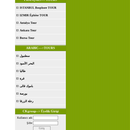
ISTANBUL Bosphore TOUR
IZMIR Éphèse TOUR
Antalya Tour
Ankara Tour
Bursa Tour
ARABIC--->TOURS
سطنبول
البحر الأسود
طاليا
قرة
باموك قالى
بورصة
رحلة الزرقا
CKgroup--> Üyelik Girişi
Kullanıcı adı
Şifre