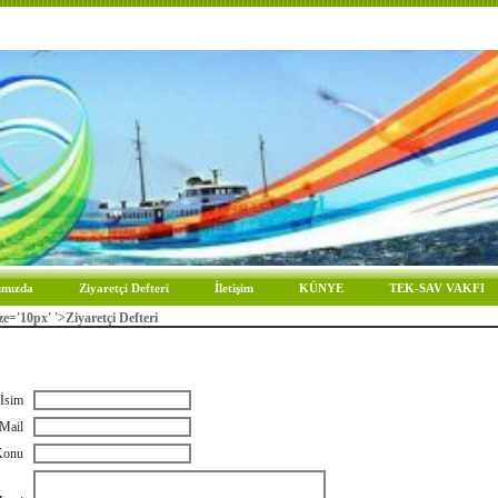
ımızda
Ziyaretçi Defteri
İletişim
KÜNYE
TEK-SAV VAKFI
ze='10px' '>Ziyaretçi Defteri
İsim
Mail
onu