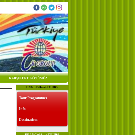
KARŞIKENT KÖYÜMÜZ
ENGLISH--->TOURS
Tour Programmes
Info
Destinations
FRANÇAIS--->TOURS