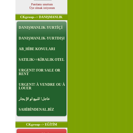
Parolamı unuttum
Üye olmak istiyorum
CKgroup--> DANIŞMANLIK
DANIŞMANLIK-YURTİÇİ
DANIŞMANLIK-YURTDIŞI
AB_HİBE KONULARI
SATILIK>>KİRALIK OTEL
URGENT! FOR SALE OR
RENT
URGENT! À VENDRE OU À
LOUER
عاجل! للبيع او لاإ يجار
SAHİBİNDENAL.BİZ
CKgroup--> EĞİTİM