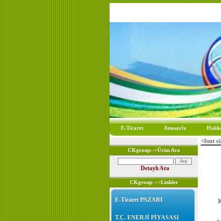
E-Ticaret
Anasayfa
Hakk
<font si
CKgroup-->Ürün Ara
Detaylı Ara
CKgroup -->Linkler
E-Ticaret PAZARI
K
T.C. ENERJİ PİYASASI