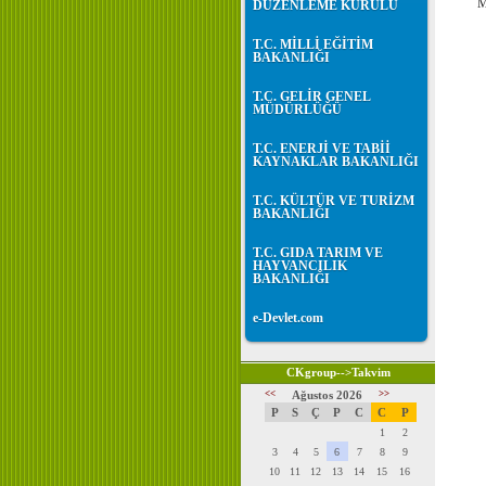
M
DÜZENLEME KURULU
T.C. MİLLİ EĞİTİM
BAKANLIĞI
T.C. GELİR GENEL
MÜDÜRLÜĞÜ
T.C. ENERJİ VE TABİİ
KAYNAKLAR BAKANLIĞI
T.C. KÜLTÜR VE TURİZM
BAKANLIĞI
T.C. GIDA TARIM VE
HAYVANCILIK
BAKANLIĞI
e-Devlet.com
CKgroup-->Takvim
<<
Ağustos 2026
>>
P
S
Ç
P
C
C
P
1
2
3
4
5
6
7
8
9
10
11
12
13
14
15
16