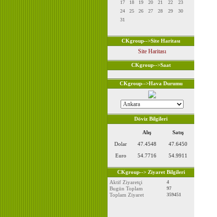
17
18
19
20
21
22
23
24
25
26
27
28
29
30
31
CKgroup-->Site Haritası
Site Haritası
CKgroup-->Saat
CKgroup-->Hava Durumu
Döviz Bilgileri
Alış
Satış
Dolar
47.4548
47.6450
Euro
54.7716
54.9911
CKgroup--> Ziyaret Bilgileri
Aktif Ziyaretçi
4
Bugün Toplam
97
Toplam Ziyaret
359451