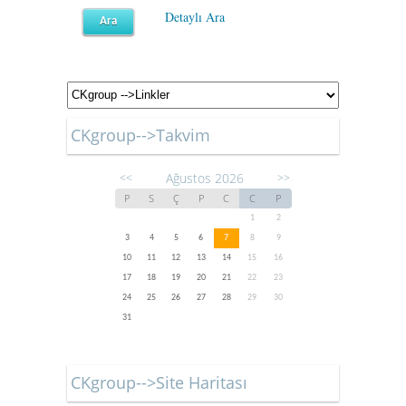
Detaylı Ara
CKgroup-->Takvim
Ağustos 2026
<<
>>
P
S
Ç
P
C
C
P
1
2
3
4
5
6
7
8
9
10
11
12
13
14
15
16
17
18
19
20
21
22
23
24
25
26
27
28
29
30
31
CKgroup-->Site Haritası