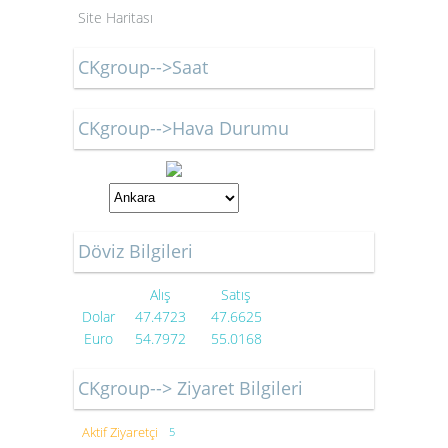
Site Haritası
CKgroup-->Saat
CKgroup-->Hava Durumu
Döviz Bilgileri
Alış
Satış
Dolar
47.4723
47.6625
Euro
54.7972
55.0168
CKgroup--> Ziyaret Bilgileri
Aktif Ziyaretçi
5