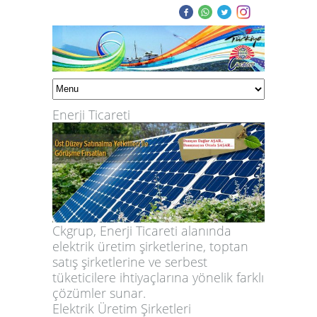
Enerji Ticareti
Ckgrup
, Enerji Ticareti alanında
elektrik üretim şirketlerine, toptan
satış şirketlerine ve serbest
tüketicilere ihtiyaçlarına yönelik farklı
çözümler sunar.
Elektrik Üretim Şirketleri