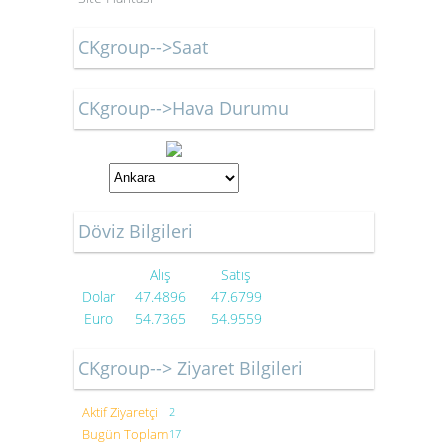
CKgroup-->Saat
CKgroup-->Hava Durumu
Döviz Bilgileri
Alış
Satış
Dolar
47.4896
47.6799
Euro
54.7365
54.9559
CKgroup--> Ziyaret Bilgileri
Aktif Ziyaretçi
2
Bugün Toplam
17