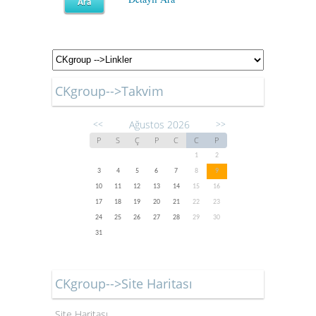
CKgroup-->Takvim
Ağustos 2026
<<
>>
P
S
Ç
P
C
C
P
1
2
3
4
5
6
7
8
9
10
11
12
13
14
15
16
17
18
19
20
21
22
23
24
25
26
27
28
29
30
31
CKgroup-->Site Haritası
Site Haritası