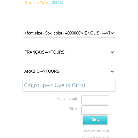
Toplam Ziyaret
359762
CKgroup--> Üyelik Girişi
Kullanıcı adı
Şifre
Parolamı unuttum
Üye olmak istiyorum