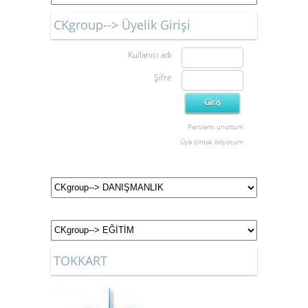
CKgroup--> Üyelik Girişi
Kullanıcı adı
Şifre
Parolamı unuttum
Üye olmak istiyorum
TOKKART