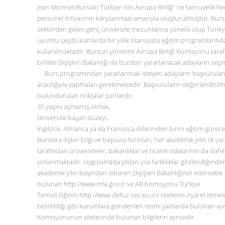
Jean Monnet Bursları Türkiye' nin Avrupa Birliği' ne tam üyelik he
personel ihtiyacının karşılanması amacıyla oluşturulmuştur. Burs
sektörden gelen genç üniversite mezunlarına yönelik olup Türkiye' 
uyumlu çeşitli alanlarda bir yıllık lisansüstü eğitim programları
kullanılmaktadır. Bursun yönetimi Avrupa Birliği Komisyonu taraf
birlikte Dışişleri Bakanlığı da burstan yararlanacak adayların seç
Burs programından yararlanmak isteyen adayların başvuruların
aracılığıyla yapmaları gerekmektedir. Başvuruların değerlendir
bulundurulan noktalar şunlardır:
35 yaşını aşmamış olmak,
Üniversite başarı düzeyi,
İngilizce, Almanca ya da Fransızca dillerinden birini eğitim göre
Burslara ilişkin bilgi ve başvuru formları, her akademik yılın ilk yar
tarafından üniversiteler, bakanlıklar ve ticaret odalarının da da
yollanmaktadır. Uygulamada yıldan yıla farklılıklar gözlendiğinden
akademik yılın başından itibaren Dışişleri Bakanlığının internette
bulunan
http://www.mfa.gov.tr
ve AB Komisyonu Türkiye
Temsilciliğinin
http://www.deltur.cec.eu.int
sitelerini ziyaret etme
belirtildiği gibi kurumlara gönderilen resmi yazılarda bulunan ayrın
Komisyonunun sitelerinde bulunan bilgilerin aynısıdır.