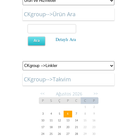
CKgroup-->Ürün Ara
Detaylı Ara
CKgroup-->Takvim
Ağustos 2026
<<
>>
P
S
Ç
P
C
C
P
1
2
3
4
5
6
7
8
9
10
11
12
13
14
15
16
17
18
19
20
21
22
23
24
25
26
27
28
29
30