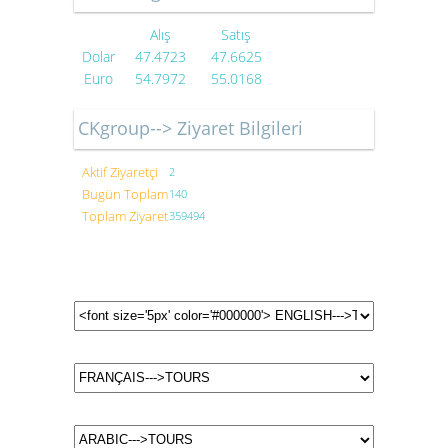
Alış
Satış
Dolar
47.4723
47.6625
Euro
54.7972
55.0168
CKgroup--> Ziyaret Bilgileri
Aktif Ziyaretçi
2
Bugün Toplam
140
Toplam Ziyaret
359494