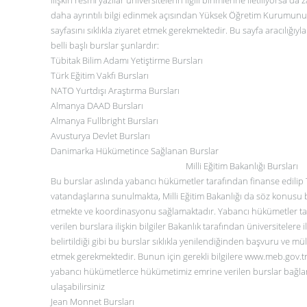
daha ayrıntılı bilgi edinmek açısından Yüksek Öğretim Kurumunun 
sayfasını
sıklıkla ziyaret etmek gerekmektedir. Bu sayfa aracılığıyl
belli başlı burslar şunlardır:
Tübitak Bilim Adamı Yetiştirme Bursları
Türk Eğitim Vakfı Bursları
NATO Yurtdışı Araştırma Bursları
Almanya DAAD Bursları
Almanya Fullbright Bursları
Avusturya Devlet Bursları
Danimarka Hükümetince Sağlanan Burslar
Milli Eğitim Bakanlığı Bursları
Bu burslar aslında yabancı hükümetler tarafından finanse edilip
vatandaşlarına sunulmakta, Milli Eğitim Bakanlığı da söz konusu 
etmekte ve koordinasyonu sağlamaktadır. Yabancı hükümetler t
verilen burslara ilişkin bilgiler Bakanlık tarafından üniversitelere 
belirtildiği gibi bu burslar sıklıkla yenilendiğinden başvuru ve müla
etmek gerekmektedir. Bunun için gerekli bilgilere
www.meb.gov.t
yabancı hükümetlerce hükümetimiz emrine verilen burslar
bağlan
ulaşabilirsiniz
Jean Monnet Bursları