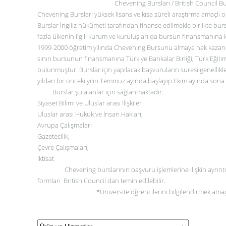
Chevening Bursları / British Council Bu
Chevening Bursları yüksek lisans ve kısa süreli araştırma amaçlı o
Burslar İngiliz hükümeti tarafından finanse edilmekle birlikte b
fazla ülkenin ilgili kurum ve kuruluşları da bursun finansmanına
1999-2000 öğretim yılında Chevening Bursunu almaya hak kazan
sının bursunun finansmanına Türkiye Bankalar Birliği, Türk Eğiti
bulunmuştur. Burslar için yapılacak başvuruların süresi genelli
yıldan bir önceki yılın Temmuz ayında başlayıp Ekim ayında sona
Burslar şu alanlar için sağlanmaktadır:
Siyaset Bilimi ve Uluslar arası İlişkiler
Uluslar arası Hukuk ve İnsan Hakları,
Avrupa Çalışmaları
Gazetecilik,
Çevre Çalışmaları,
İktisat
Chevening burslarının başvuru işlemlerine ilişkin ayrıntılı
formları
British Council
dan temin edilebilir.
*Üniversite öğrencilerini bilgilendirmek amaç